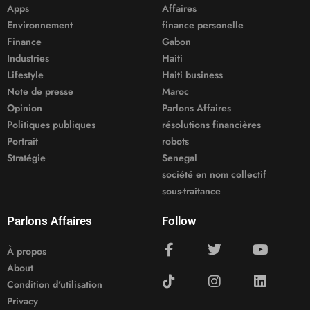
Apps
Affaires
Environnement
finance personelle
Finance
Gabon
Industries
Haiti
Lifestyle
Haiti business
Note de presse
Maroc
Opinion
Parlons Affaires
Politiques publiques
résolutions financières
Portrait
robots
Stratégie
Senegal
société en nom collectif
sous-traitance
Parlons Affaires
Follow
À propos
About
Condition d’utilisation
Privacy