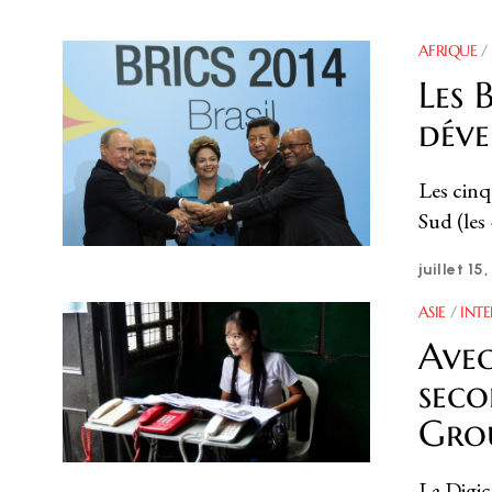
AFRIQUE
/
Les 
dév
Les cinq
Sud (les
juillet 15
ASIE
/
INT
Avec
seco
Grou
La Digic