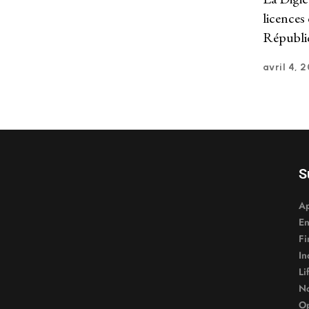
licences
Républi
avril 4, 2
S
A
En
Fi
In
Li
No
Op