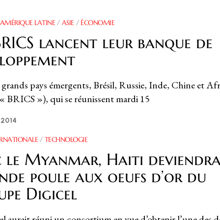
AMÉRIQUE LATINE
/
ASIE
/
ÉCONOMIE
BRICS lancent leur banque de
eloppement
 grands pays émergents, Brésil, Russie, Inde, Chine et Af
 « BRICS »), qui se réunissent mardi 15
, 2014
ERNATIONALE
/
TECHNOLOGIE
 le Myanmar, Haiti deviendra
nde poule aux oeufs d’or du
pe Digicel
el aurait réuni un consortium en vue d’obtenir l’une des 