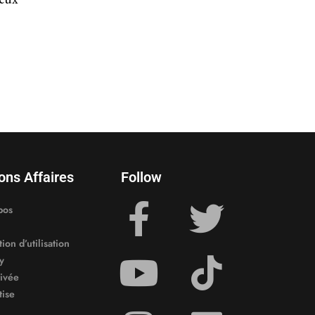
ons Affaires
Follow
pos
ion d’utilisation
y
rivée
tise