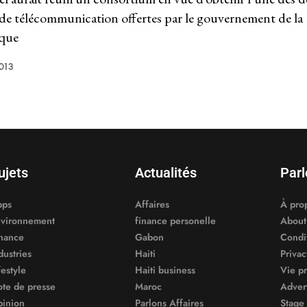
 de télécommunication offertes par le gouvernement de la
que
013
ujets
Actualités
Parl
pps
Affaires
À pro
vironnement
finance personelle
About
nance
Gabon
Condit
dustries
Haiti
Privac
festyle
Haiti business
Vie p
te de presse
Maroc
Adver
inion
Parlons Affaires
Stage