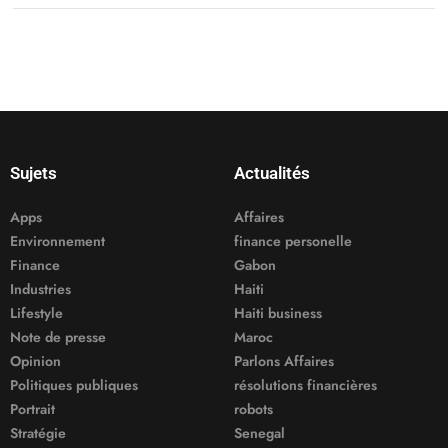
Sujets
Actualités
Apps
Affaires
Environnement
finance personelle
Finance
Gabon
Industries
Haiti
Lifestyle
Haiti business
Note de presse
Maroc
Opinion
Parlons Affaires
Politiques publiques
résolutions financières
Portrait
robots
Stratégie
Senegal