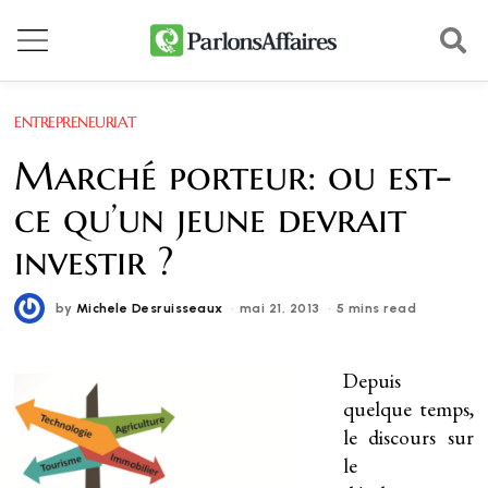
ENTREPRENEURIAT
Marché porteur: ou est-
ce qu’un jeune devrait
investir ?
by
Michele Desruisseaux
mai 21, 2013
5 mins read
Depuis
quelque temps,
le discours sur
le