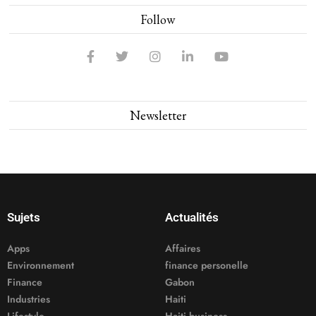
Follow
Newsletter
Sujets
Actualités
Apps
Affaires
Environnement
finance personelle
Finance
Gabon
Industries
Haiti
Lifestyle
Haiti business